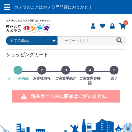
カメラのことはカメラ専門店におまかせ！
0
ショッピングカート
1
2
3
4
5
カートの商品
お客様情報
ご注文手続き
ご注文内容確
完了
認
現在カート内に商品はございません。